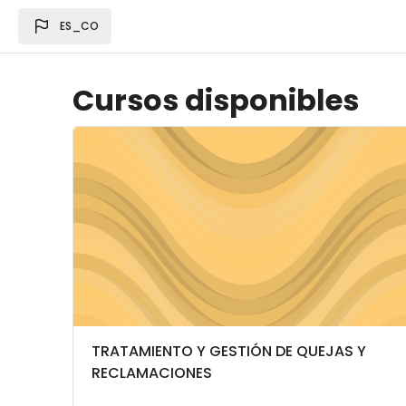
Saltar al contenido principal
ES_CO
Cursos disponibles
Imagen del curso TRATAMIENTO Y GESTIÓN D
Categoría del curso
Nombre del curso
TRATAMIENTO Y GESTIÓN DE QUEJAS Y
RECLAMACIONES
Texto del resumen del curso: